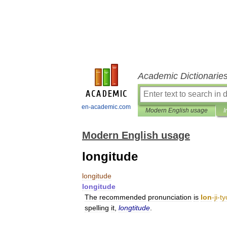
Academic Dictionarie
en-academic.com
Modern English usage
I
Modern English usage
longitude
longitude
longitude
The
recommended
pronunciation
is
lon
-
ji
-
ty
spelling
it
,
longtitude
.