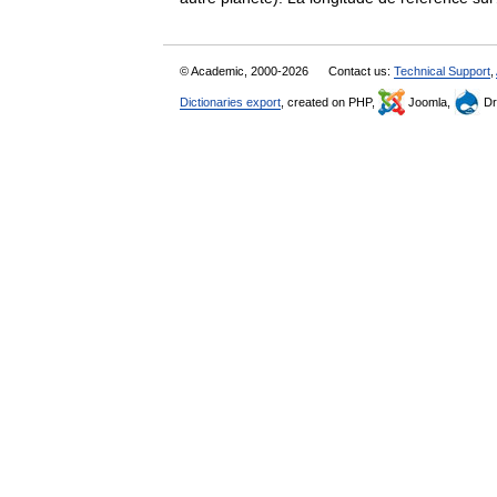
© Academic, 2000-2026
Contact us:
Technical Support
,
Dictionaries export
, created on PHP,
Joomla,
Dr