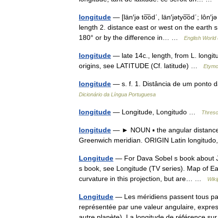
longitude
— [län′jə to͞od΄, län′jətyo͞od΄; lôn′
length 2. distance east or west on the earth 
180° or by the difference in… …
English World 
longitude
— late 14c., length, from L. longit
origins, see LATITUDE (Cf. latitude) …
Etymo
longitude
— s. f. 1. Distância de um ponto d
Dicionário da Língua Portuguesa
longitude
— Longitude, Longitudo …
Threso
longitude
— ► NOUN ▪ the angular distance o
Greenwich meridian. ORIGIN Latin longitud
Longitude
— For Dava Sobel s book about Jo
s book, see Longitude (TV series). Map of Ear
curvature in this projection, but are… …
Wiki
Longitude
— Les méridiens passent tous pa
représentée par une valeur angulaire, expres
autre planète). La longitude de référence