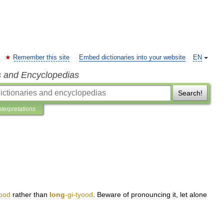
Remember this site
Embed dictionaries into your website
EN
s and Encyclopedias
Search!
nterpretations
ood
rather
than
long
-
gi
-
tyood
.
Beware
of
pronouncing
it
,
let
alone