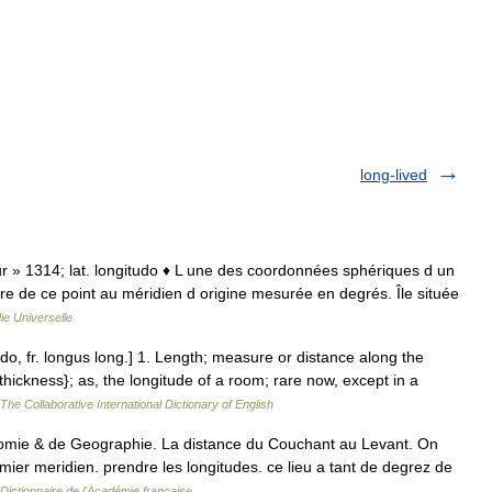
long-lived
ueur » 1314; lat. longitudo ♦ L une des coordonnées sphériques d un
aire de ce point au méridien d origine mesurée en degrés. Île située
e Universelle
tudo, fr. longus long.] 1. Length; measure or distance along the
{thickness}; as, the longitude of a room; rare now, except in a
The Collaborative International Dictionary of English
nomie & de Geographie. La distance du Couchant au Levant. On
ier meridien. prendre les longitudes. ce lieu a tant de degrez de
Dictionnaire de l'Académie française