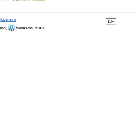
Advertising
18+
upal,
WordPress, MODx.