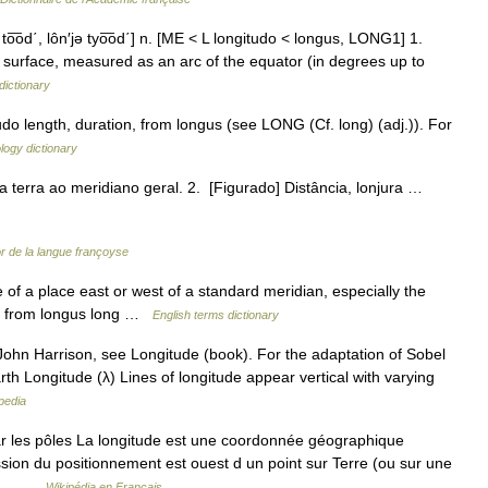
jə to͞od΄, lôn′jə tyo͞od΄] n. [ME < L longitudo < longus, LONG1] 1.
s surface, measured as an arc of the equator (in degrees up to
dictionary
udo length, duration, from longus (see LONG (Cf. long) (adj.)). For
logy dictionary
a terra ao meridiano geral. 2. [Figurado] Distância, lonjura …
r de la langue françoyse
f a place east or west of a standard meridian, especially the
o, from longus long …
English terms dictionary
hn Harrison, see Longitude (book). For the adaptation of Sobel
th Longitude (λ) Lines of longitude appear vertical with varying
pedia
r les pôles La longitude est une coordonnée géographique
sion du positionnement est ouest d un point sur Terre (ou sur une
 sur… …
Wikipédia en Français