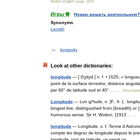
Modern
English
usage
.
2014
.
Игры ⚽
Нужно решить контрольную?
Synonyms
:
Length
longevity
Look at other dictionaries:
longitude
— [ lɔ̃ʒityd ] n. f. • 1525; « long
point de la surface terrestre; distance angul
par 60° de latitude sud et 40°… …
Encyclopédi
Longitude
— Lon gi*tude, n. [F., fr. L. longi
longest line; distinguished from {breadth} or 
humorous sense. Sir H. Wotton. [1913… …
longitude
— Longitude. s. f. Terme d Astro
compte les degrez de longitude depuis le prem
longitude, tant de latitude. ce seroit un… …